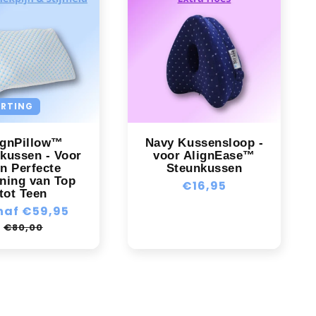
ORTING
ignPillow™
Navy Kussensloop -
kussen - Voor
voor AlignEase™️
n Perfecte
Steunkussen
jning van Top
Normale
€16,95
tot Teen
prijs
male
naf €59,95
Aanbiedingsprijs
s
€80,00