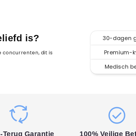
iefd is?
30-dagen g
Premium-kw
 concurrenten, dit is
Medisch b
cycle
check_circle
-Terug Garantie
100% Veilige Be