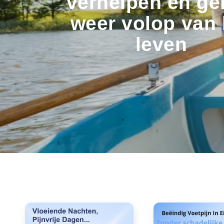
verhelpen en ge
weer volop van 
leven