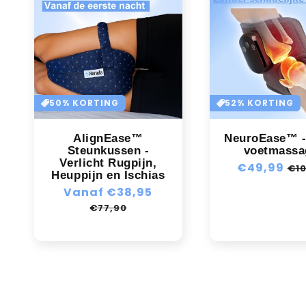
50% KORTING
52% KORTING
AlignEase™
NeuroEase™ - 
Steunkussen -
voetmassa
Verlicht Rugpijn,
Normale
€49,99
Aan
€10
Heuppijn en Ischias
prijs
Normale
Vanaf €38,95
Aanbiedingsprijs
prijs
€77,90