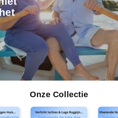
niet
het
Onze Collectie