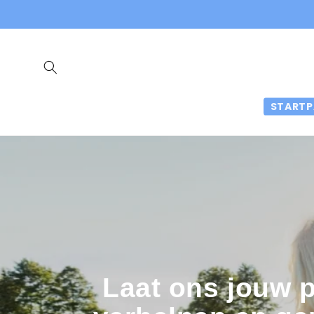
Meteen
naar de
content
STARTP
Laat ons jouw p