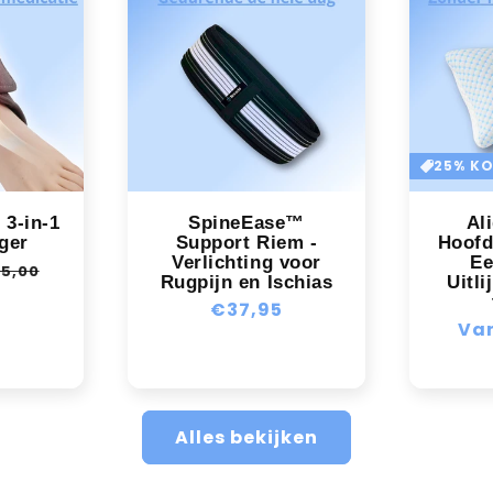
25% K
3-in-1
SpineEase™
Al
ger
Support Riem -
Hoofd
Verlichting voor
Ee
biedingsprijs
5,00
Rugpijn en Ischias
Uitli
Normale
€37,95
Nor
Va
prijs
prij
Alles bekijken